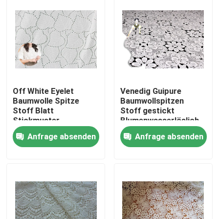
Off White Eyelet
Venedig Guipure
Baumwolle Spitze
Baumwollspitzen
Stoff Blatt
Stoff gestickt
Stickmuster
Blumenwasserlöslich
Anfrage absenden
Anfrage absenden
Haus
Produkte
Über uns