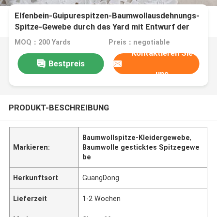
Elfenbein-Guipurespitzen-Baumwollausdehnungs-
Spitze-Gewebe durch das Yard mit Entwurf der
Blumen-3D
MOQ：200 Yards
Preis：negotiable
Kontaktieren Sie
Bestpreis
uns
PRODUKT-BESCHREIBUNG
Baumwollspitze-Kleidergewebe
,
Markieren:
Baumwolle gesticktes Spitzegewe
be
Herkunftsort
GuangDong
Lieferzeit
1-2 Wochen