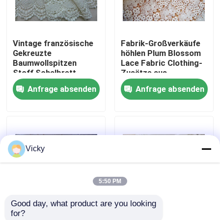
Fabrik-Ausflug
Vintage französische
Fabrik-Großverkäufe
Gekreuzte
höhlen Plum Blossom
Qualitätskontrolle
Baumwollspitzen
Lace Fabric Clothing-
Stoff Schalbrett
Zusätze aus
Anfrage absenden
Anfrage absenden
Treten Sie mit uns in Verbindung
Fordern Sie ein Zitat
Vicky
Exhibition Information
5:50 PM
gesticktes Spitzegewebe
Good day, what product are you looking 
for?
gestickte Spitzeordnung
Chemisches Weinlese-
Kundengebundenes