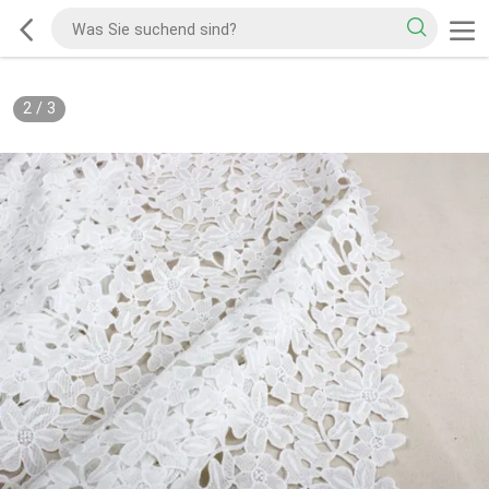
2
/
3