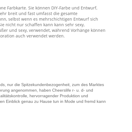
one Farbkarte. Sie können DIY-Farbe und Entwurf,
ehr breit und fast umfasst die gesamte
ünn, selbst wenn es mehrschichtigen Entwurf sich
ie nicht nur schaffen kann kann sehr sexy,
t süßer und sexy, verwendet, während Vorhänge können
ekoration auch verwendet werden.
nds, nur die Spitzekundenbezogenheit, zum des Marktes
orderung angenommen, haben Cheerslife r- u. d- und
alitätskontrolle, hervorragender Produktion und
rfen Einblick genau zu Hause tun in Mode und fremd kann