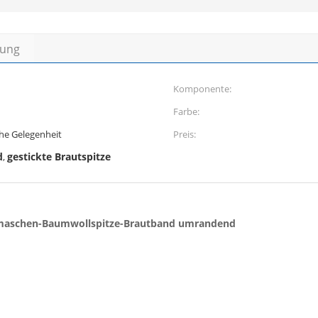
bung
Komponente:
Farbe:
he Gelegenheit
Preis:
d
gestickte Brautspitze
,
nmaschen-Baumwollspitze-Brautband umrandend