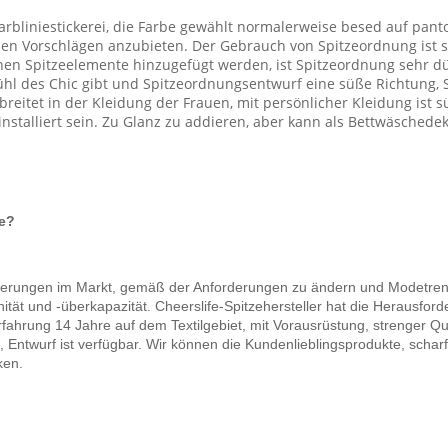
arbliniestickerei, die Farbe gewählt normalerweise besed auf pant
en Vorschlägen anzubieten. Der Gebrauch von Spitzeordnung ist s
önen Spitzeelemente hinzugefügt werden, ist Spitzeordnung sehr d
hl des Chic gibt und Spitzeordnungsentwurf eine süße Richtung, S
rbreitet in der Kleidung der Frauen, mit persönlicher Kleidung is
installiert sein. Zu Glanz zu addieren, aber kann als Bettwäsched
e?
Änderungen im Markt, gemäß der Anforderungen zu ändern und Modetre
enität und -überkapazität. Cheerslife-Spitzehersteller hat die Herausf
fahrung 14 Jahre auf dem Textilgebiet, mit Vorausrüstung, strenger Qu
 Entwurf ist verfügbar. Wir können die Kundenlieblingsprodukte, scha
ken.