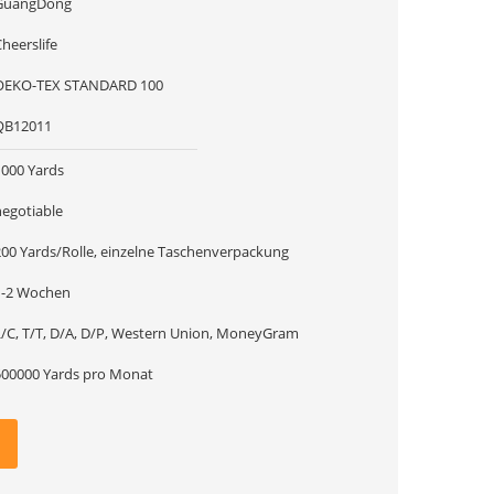
GuangDong
heerslife
OEKO-TEX STANDARD 100
QB12011
1000 Yards
negotiable
200 Yards/Rolle, einzelne Taschenverpackung
1-2 Wochen
L/C, T/T, D/A, D/P, Western Union, MoneyGram
500000 Yards pro Monat