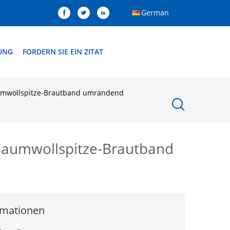
German
DUNG
FORDERN SIE EIN ZITAT
umwollspitze-Brautband umrandend
Baumwollspitze-Brautband
rmationen