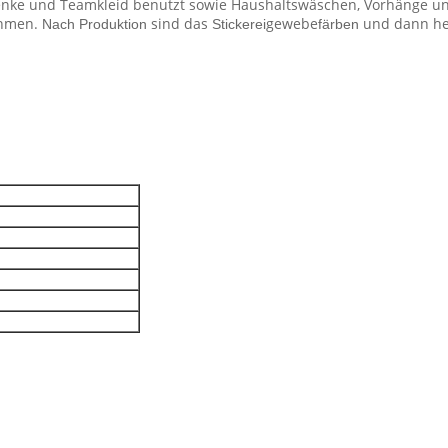
nke und Teamkleid benutzt sowie Haushaltswäschen, Vorhänge und
ahmen.
sind
das
gewebe
und dann her
Nach Produktion
Stickerei
färben