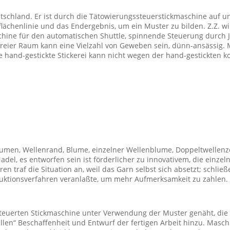
utschland. Er ist durch die Tätowierungssteuerstickmaschine auf
ächenlinie und das Endergebnis, um ein Muster zu bilden. Z.Z. wird
aschine für den automatischen Shuttle, spinnende Steuerung durc
Freier Raum kann eine Vielzahl von Geweben sein, dünn-ansässig. 
 hand-gestickte Stickerei kann nicht wegen der hand-gestickten k
umen, Wellenrand, Blume, einzelner Wellenblume, Doppeltwellenz
el, es entworfen sein ist förderlicher zu innovativem, die einzeln
n traf die Situation an, weil das Garn selbst sich absetzt; schlie
duktionsverfahren veranlaßte, um mehr Aufmerksamkeit zu zahlen.
teuerten Stickmaschine unter Verwendung der Muster genäht, die mi
üllen“ Beschaffenheit und Entwurf der fertigen Arbeit hinzu. Mas