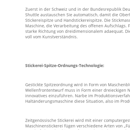
Zuerst in der Schweiz und in der Bundesrepublik De
Shuttle austauschen Sie automatisch, damit die Oberfl
Stickereispitze und Handstickereispitze. Die Stickm
Maschine, die Verarbeitung des offenen Aufschlags. 
starke Richtung von dreidimensionalem adaequat. Die
voll vom Kunstverständnis.
Stickerei-Spitze-Ordnungs-Technologie:
Gestickte Spitzeordnung wird in Form von Maschenbl
Wellenfrontentwurf muss in Form einer dreieckigen Nad
innovatives einzuführen. Narbe im Produktionsverfahre
Haltänderungsmaschine diese Situation, also im Pro
Zeitgenössische Stickerei wird mit einer computerges
Maschinenstickerei fügen verschiedene Arten von „F