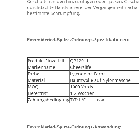
Geschäftshemden hinzuzufügen oder -jacken, Gesche
durchdachte Handstickerei der Vergangenheit nach
bestimmte Schrumpfung.
Spezifikationen:
Embroideried-Spitze-Ordnungs-
Produkt-Einzelteil
QB12011
Markenname
Cheerslife
Farbe
irgendeine Farbe
Material
Baumwolle auf Nylonmasche
MOQ
1000 Yards
Lieferfrist
1-2 Wochen
Zahlungsbedingung
T/T; L/C ...... usw.
Anwendung:
Embroideried-Spitze-Ordnungs-