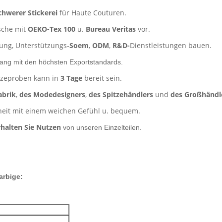
chwerer Stickerei
für Haute Couturen.
sche mit
OEKO-Tex 100
u.
Bureau Veritas
vor.
lung, Unterstützungs-
Soem
,
ODM
,
R&D-
Dienstleistungen bauen.
lang mit den höchsten Exportstandards.
itzeproben kann in
3 Tage
bereit sein.
abrik
,
des Modedesigners
,
des Spitzehändlers
und
des Großhändl
nheit mit einem weichen Gefühl u. bequem.
rhalten Sie Nutzen
von unseren Einzelteilen.
arbige
: