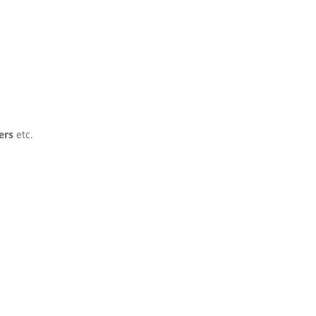
ers
etc.