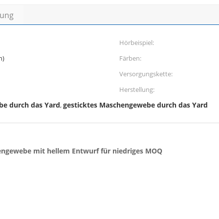
bung
Hörbeispiel:
h)
Färben:
Versorgungskette:
Herstellung:
be durch das Yard
gesticktes Maschengewebe durch das Yard
,
mengewebe mit hellem Entwurf für niedriges MOQ