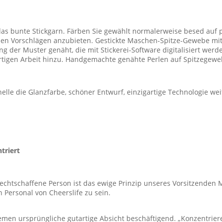
das bunte Stickgarn. Färben Sie gewählt normalerweise besed auf 
len Vorschlägen anzubieten. Gestickte Maschen-Spitze-Gewebe mit 
der Muster genäht, die mit Stickerei-Software digitalisiert werd
ertigen Arbeit hinzu. Handgemachte genähte Perlen auf Spitzegewe
elle die Glanzfarbe, schöner Entwurf, einzigartige Technologie weit 
triert
rechtschaffene Person ist das ewige Prinzip unseres Vorsitzenden
n Personal von Cheerslife zu sein.
men ursprüngliche gutartige Absicht beschäftigend. „Konzentriere