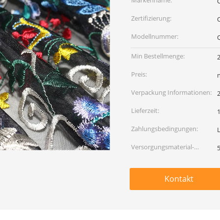
Markenname:
C
Zertifizierung:
Modellnummer:
Min Bestellmenge:
Preis:
Verpackung Informationen:
Lieferzeit:
Zahlungsbedingungen:
Versorgungsmaterial-
Fähigkeit:
Kontakt