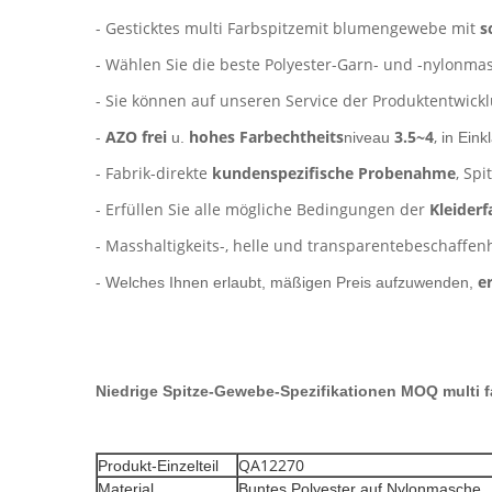
- Gesticktes multi Farbspitzemit blumengewebe mit
s
- Wählen Sie die beste Polyester-Garn- und -nylonma
- Sie können auf unseren Service der Produktentwick
-
AZO frei
hohes Farbechtheits
3.5~4
,
u.
niveau
in Eink
- Fabrik-direkte
kundenspezifische Probenahme
, Sp
- Erfüllen Sie alle mögliche Bedingungen der
Kleiderf
- Masshaltigkeits-, helle und transparentebeschaffe
-
e
Welches Ihnen erlaubt, mäßigen Preis aufzuwenden,
Niedrige Spitze-Gewebe-
Spezifikationen
MOQ multi f
QA12270
Produkt-Einzelteil
Material
Buntes Polyester auf Nylonmasche