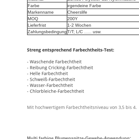
Farbe
irgendeine Farbe
Markenname
Cheerslife
MOQ
200Y
Lieferfrist
1-2 Wochen
Zahlungsbedingung
T/T; L/C ...... usw.
Streng entsprechend Farbechtheits-Test:
- Waschende Farbechtheit
- Reibung Cricking-Farbechtheit
- Helle Farbechtheit
- Schweiß-Farbechtheit
- Wasser-Farbechtheit
- Chlorbleiche-Farbechtheit
Mit hochwertigem Farbechtheitsniveau von 3,5 bis 4.
Multi farbige Blumenspitze-Gewebe-Anwendung: