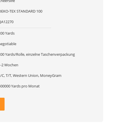
heerslife
OEKO-TEX STANDARD 100
QA12270
200 Yards
negotiable
200 Yards/Rolle, einzelne Taschenverpackung
1-2 Wochen
L/C, T/T, Western Union, MoneyGram
500000 Yards pro Monat