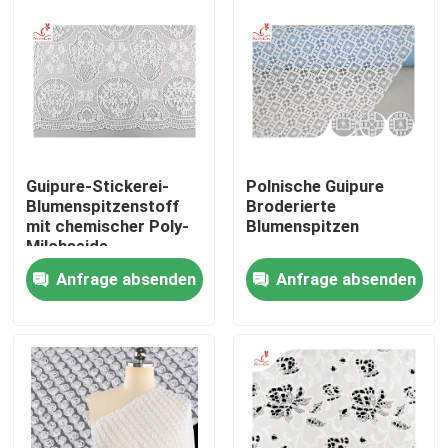
Guipure-Stickerei-
Polnische Guipure
Blumenspitzenstoff
Broderierte
mit chemischer Poly-
Blumenspitzen
Milchseide
Anfrage absenden
Anfrage absenden
Haus
Produkte
Über uns