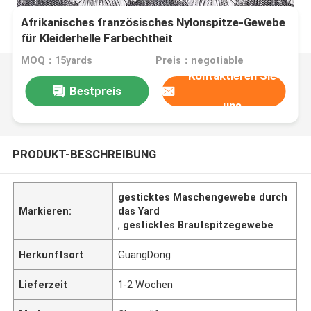
Afrikanisches französisches Nylonspitze-Gewebe
für Kleiderhelle Farbechtheit
MOQ：15yards
Preis：negotiable
Kontaktieren Sie
Bestpreis
uns
PRODUKT-BESCHREIBUNG
gesticktes Maschengewebe durch
Markieren:
das Yard
,
gesticktes Brautspitzegewebe
Herkunftsort
GuangDong
Lieferzeit
1-2 Wochen