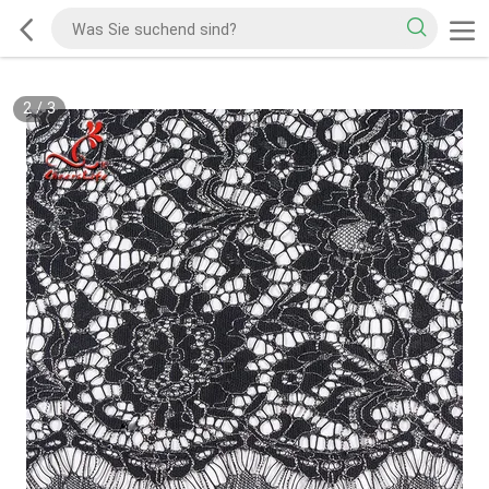
2
/
3