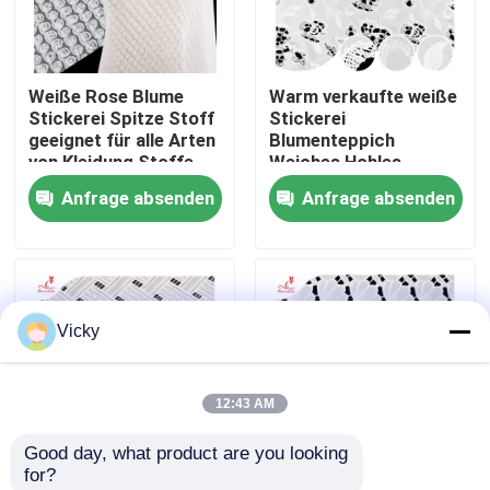
Fabrik-Ausflug
Weiße Rose Blume
Warm verkaufte weiße
Stickerei Spitze Stoff
Stickerei
Qualitätskontrolle
geeignet für alle Arten
Blumenteppich
von Kleidung Stoffe
Weiches Hohles
Support Custom
Ausblende Polyester
Anfrage absenden
Anfrage absenden
Treten Sie mit uns in Verbindung
Stickstoff
Fordern Sie ein Zitat
Vicky
Exhibition Information
12:43 AM
gesticktes Spitzegewebe
Good day, what product are you looking 
for?
gestickte Spitzeordnung
Broderierte
Kollektion Polyester